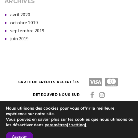
ARCHIVES
avril 2020
octobre 2019
septembre 2019
juin 2019
CARTE DE CRÉDITS ACCEPTÉES
RETROUVEZ-NOUS SUR
Nous utilisons des cookies pour vous offrir la meilleure
expérience sur notre site.
Latitude Zen
Made by Kazuko. Copyright © 2023
Vous pouvez en savoir plus sur les cookies que nous utilisons ou
les désactiver dans
paramètres[/ setting].
Latitude-Zen  Route de Lausanne 38C

1052 Le Mont 

Accepter