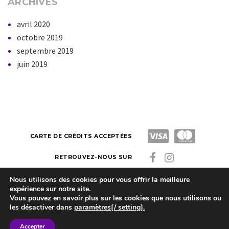
ARCHIVES
avril 2020
octobre 2019
septembre 2019
juin 2019
CARTE DE CRÉDITS ACCEPTÉES
RETROUVEZ-NOUS SUR
Nous utilisons des cookies pour vous offrir la meilleure
expérience sur notre site.
Latitude Zen
Made by Kazuko. Copyright © 2023
Vous pouvez en savoir plus sur les cookies que nous utilisons ou
les désactiver dans
paramètres[/ setting].
Latitude-Zen  Route de Lausanne 38C

1052 Le Mont 

Accepter